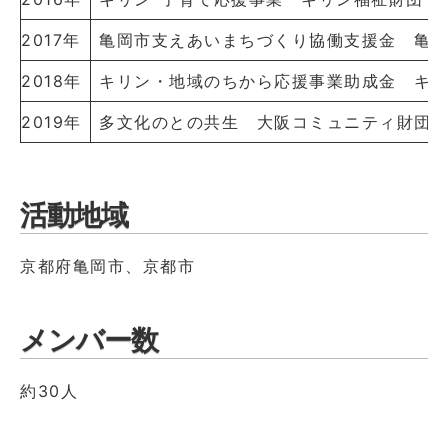
2017年
亀岡市支えあいまちづくり協働支援金
亀岡
2018年
キリン・地域のちから応援事業助成金
キリ
2019年
多文化のとの共生
大阪コミュニティ財団（
活動地域
京都府亀岡市、京都市
メンバー数
約30人