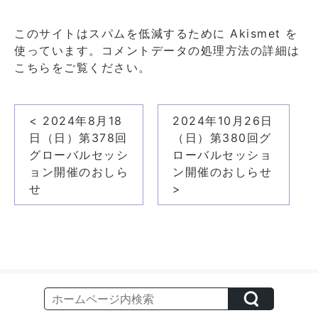
このサイトはスパムを低減するために Akismet を
使っています。
コメントデータの処理方法の詳細は
こちらをご覧ください
。
投
< 2024年8月18
2024年10月26日
稿
日（日）第378回
（日）第380回グ
ナ
グローバルセッシ
ローバルセッショ
ョン開催のおしら
ン開催のおしらせ
ビ
せ
>
ゲ
ー
シ
ョ
ン