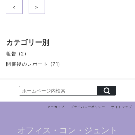
投
<
>
稿
ナ
ビ
ゲ
カテゴリー別
ー
報告
(2)
シ
開催後のレポート
(71)
ョ
ン
アーカイブ
プライバシーポリシー
サイトマップ
オフィス・コン・ジュント