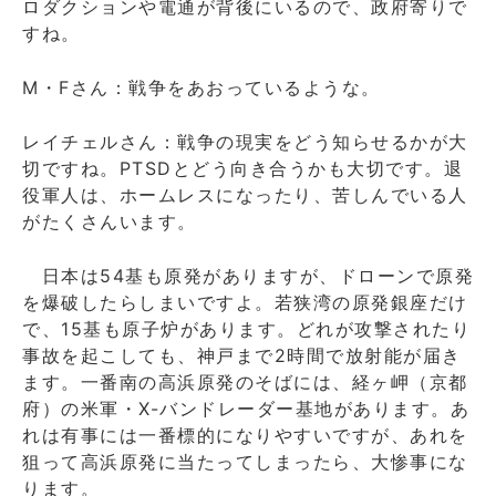
ロダクションや電通が背後にいるので、政府寄りで
すね。
M・Fさん：戦争をあおっているような。
レイチェルさん：戦争の現実をどう知らせるかが大
切ですね。PTSDとどう向き合うかも大切です。退
役軍人は、ホームレスになったり、苦しんでいる人
がたくさんいます。
日本は54基も原発がありますが、ドローンで原発
を爆破したらしまいですよ。若狭湾の原発銀座だけ
で、15基も原子炉があります。どれが攻撃されたり
事故を起こしても、神戸まで2時間で放射能が届き
ます。一番南の高浜原発のそばには、経ヶ岬（京都
府）の米軍・X-バンドレーダー基地があります。あ
れは有事には一番標的になりやすいですが、あれを
狙って高浜原発に当たってしまったら、大惨事にな
ります。