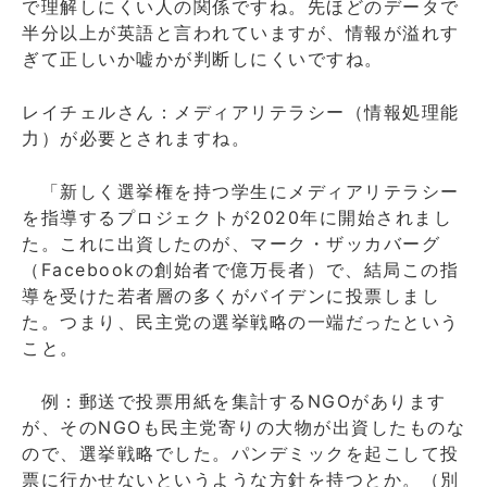
で理解しにくい人の関係ですね。先ほどのデータで
半分以上が英語と言われていますが、情報が溢れす
ぎて正しいか嘘かが判断しにくいですね。
レイチェルさん：メディアリテラシー（情報処理能
力）が必要とされますね。
「新しく選挙権を持つ学生にメディアリテラシー
を指導するプロジェクトが2020年に開始されまし
た。これに出資したのが、マーク・ザッカバーグ
（Facebookの創始者で億万長者）で、結局この指
導を受けた若者層の多くがバイデンに投票しまし
た。つまり、民主党の選挙戦略の一端だったという
こと。
例：郵送で投票用紙を集計するNGOがあります
が、そのNGOも民主党寄りの大物が出資したものな
ので、選挙戦略でした。パンデミックを起こして投
票に行かせないというような方針を持つとか。（別