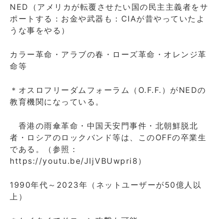
NED（アメリカが転覆させたい国の民主主義者をサ
ポートする：お金や武器も：CIAが昔やっていたよ
うな事をやる）
カラー革命・アラブの春・ローズ革命・オレンジ革
命等
＊オスロフリーダムフォーラム（O.F.F.）がNEDの
教育機関になっている。
香港の雨傘革命・中国天安門事件・北朝鮮脱北
者・ロシアのロックバンド等は、このOFFの卒業生
である。（参照：
https://youtu.be/JIjVBUwpri8）
1990年代～2023年（ネットユーザーが50億人以
上）