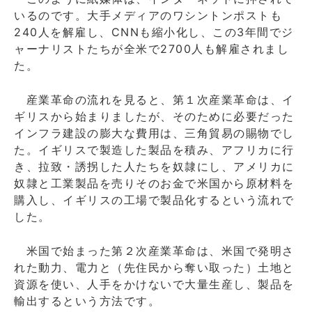
いるのです。大手メディアのワシントンポストも
240人を解雇し、CNNも縮小化し、この3年間でジ
ャーナリストたちが全米で2700人も解雇されまし
た。
産業革命の流れを見ると、第１次産業革命は、イ
ギリスから始まりましたが、そのために必要だった
インフラ建設の膨大な費用は、三角貿易の賜物でし
た。イギリスで製造した製品を積み、アフリカに行
き、拉致・誘拐した人たちを奴隷にし、アメリカに
奴隷と工業製品を売りそのお金で米国から原材料を
購入し、イギリスの工場で製品化するという流れで
した。
米国で始まった第２次産業革命は、米国で発明さ
れた動力、電力と（先住民から奪い取った）土地と
資源を使い、人手をかけないで大量生産し、製品を
輸出するという方法です。