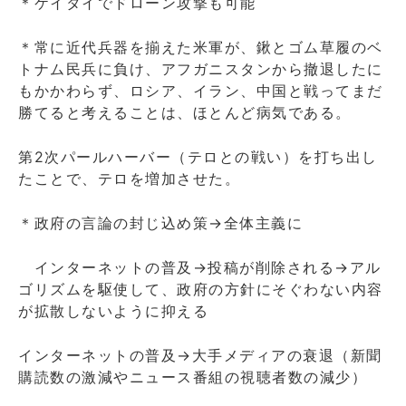
＊ケイタイでドローン攻撃も可能
＊常に近代兵器を揃えた米軍が、鍬とゴム草履のベ
トナム民兵に負け、アフガニスタンから撤退したに
もかかわらず、ロシア、イラン、中国と戦ってまだ
勝てると考えることは、ほとんど病気である。
第2次パールハーバー（テロとの戦い）を打ち出し
たことで、テロを増加させた。
＊政府の言論の封じ込め策→全体主義に
インターネットの普及→投稿が削除される→アル
ゴリズムを駆使して、政府の方針にそぐわない内容
が拡散しないように抑える
インターネットの普及→大手メディアの衰退（新聞
購読数の激減やニュース番組の視聴者数の減少）