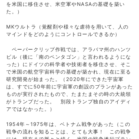
を米国に移住させ、米空軍やNASAの基礎を築い
た。）
MKウルトラ（覚醒剤や様々な虐待を用いて、人の
マインドをどのようにコントロールできるか）
ペーパークリップ作戦では、アラバマ州のハンツ
ビル（後に「南のペンタゴン」と言われるようにな
った）にドイツの科学者や技術者を移住させ、そこ
で米国の航空宇宙科学の基礎が築かれ、現在に至る
研究開発が始まった。（2020年にできた宇宙軍
は、すでに50年前に宇宙軍の創設のプランがあった
ものが実行されたもので、たまたまその時の大統領
がトランプだった。 別段トランプ独自のアイディ
アではなかった。）
1954年～1975年は、ベトナム戦争があった（この
戦争の流れを知ることは、とても大事！ この戦争
には、現在まで脈々と続く、米国の戦争遂行プラン