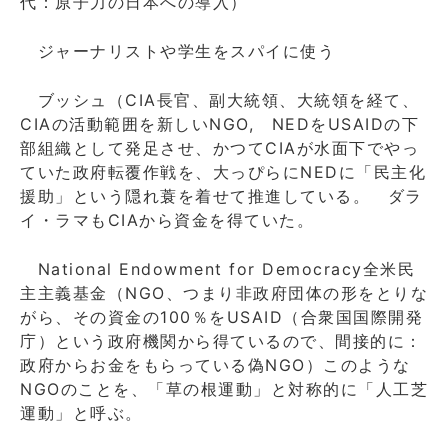
代：原子力の日本への導入）
ジャーナリストや学生をスパイに使う
ブッシュ（CIA長官、副大統領、大統領を経て、
CIAの活動範囲を新しいNGO, NEDをUSAIDの下
部組織として発足させ、かつてCIAが水面下でやっ
ていた政府転覆作戦を、大っぴらにNEDに「民主化
援助」という隠れ蓑を着せて推進している。 ダラ
イ・ラマもCIAから資金を得ていた。
National Endowment for Democracy全米民
主主義基金（NGO、つまり非政府団体の形をとりな
がら、その資金の100％をUSAID（合衆国国際開発
庁）という政府機関から得ているので、間接的に：
政府からお金をもらっている偽NGO）このような
NGOのことを、「草の根運動」と対称的に「人工芝
運動」と呼ぶ。