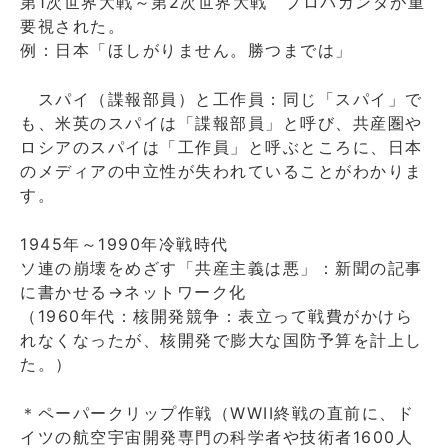
第1次世界大戦～第2次世界大戦 プロパガンダが重
要視された。
例：日本「ほしがりません。勝つまでは」
スパイ（諜報部員）と工作員：同じ「スパイ」で
も、米英のスパイは「諜報部員」と呼び、共産圏や
ロシアのスパイは「工作員」と呼ぶところに、日本
のメディアの中立性が失われていることがわかりま
す。
1945年～1990年冷戦時代
ソ連の崩壊をめざす「共産主義は悪」：新聞の記事
に書かせる→ネットワーク化
（1960年代：核開発競争：表立って戦費がかけら
れなくなったが、核開発で膨大な国防予算を計上し
た。）
＊ペーパークリップ作戦（WWII終戦の直前に、ド
イツの航空宇宙開発専門の科学者や技術者1600人