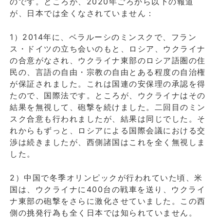
のです。ところが、2020年ごろから以下の報道
が、日本では全くなされていません：
1）2014年に、ベラルーシのミンスクで、フラン
ス・ドイツの立ち会いのもと、ロシア、ウクライナ
の合意がなされ、ウクライナ東部のロシア語圏の住
民の、言語の自由・宗教の自由とある程度の自治権
が保証されました。これは国連の安保理の承認を得
たので、国際法です。ところが、ウクライナはその
結果を無視して、砲撃を続けました。二回目のミン
スク合意も行われましたが、結果は同じでした。そ
れからもずっと、ロシアによる国際会議における交
渉は続きましたが、西側諸国はこれを全く無視しま
した。
2）中国で冬季オリンピックが行われていた頃、米
国は、ウクライナに400台の戦車を送り、ウクライ
ナ東部の砲撃をさらに激化させていました。この西
側の挑発行為も全く日本では知られていません。