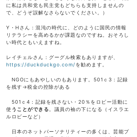
に私は共和党も民主党もどちらも支持しませんの
で、どうぞ誤解なさらないでください。）
Y・Hさん：混沌の時代に、どのように国民の情報
リテラシーを高めるかが課題なのですね。おそろし
い時代ともいえますね。
レイチェルさん：グーグル検索もありますが、
https://duckduckgo.com/
を勧めます。
NGOにもあやしいのもあります。501ｃ3：記録
を残す→税金の控除がある
501ｃ4：記録を残さない・20％をロビー活動に
使
うことができる
。議員の袖の下になる（イスラエ
ルロビーなど）
日本のネットパーソナリティーの多くは、芸能プ