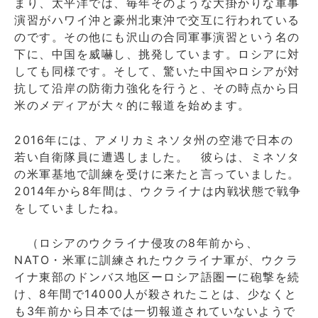
まり、太平洋では、毎年そのような大掛かりな軍事
演習がハワイ沖と豪州北東沖で交互に行われている
のです。その他にも沢山の合同軍事演習という名の
下に、中国を威嚇し、挑発しています。ロシアに対
しても同様です。そして、驚いた中国やロシアが対
抗して沿岸の防衛力強化を行うと、その時点から日
米のメディアが大々的に報道を始めます。
2016年には、アメリカミネソタ州の空港で日本の
若い自衛隊員に遭遇しました。 彼らは、ミネソタ
の米軍基地で訓練を受けに来たと言っていました。
2014年から8年間は、ウクライナは内戦状態で戦争
をしていましたね。
（ロシアのウクライナ侵攻の8年前から、
NATO・米軍に訓練されたウクライナ軍が、ウクラ
イナ東部のドンバス地区ーロシア語圏ーに砲撃を続
け、8年間で14000人が殺されたことは、少なくと
も3年前から日本では一切報道されていないようで