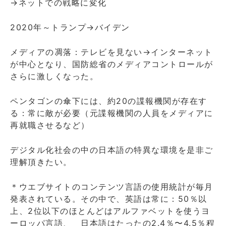
→ネットでの戦略に変化
2020年～トランプ→バイデン
メディアの凋落：テレビを見ない→インターネット
が中心となり、国防総省のメディアコントロールが
さらに激しくなった。
ペンタゴンの傘下には、約20の諜報機関が存在す
る：常に敵が必要（元諜報機関の人員をメディアに
再就職させるなど）
デジタル化社会の中の日本語の特異な環境を是非ご
理解頂きたい。
＊ウエブサイトのコンテンツ言語の使用統計が毎月
発表されている。その中で、英語は常に：50％以
上、2位以下のほとんどはアルファベットを使うヨ
ーロッパ言語、 日本語はたったの2.4％〜4.5％程