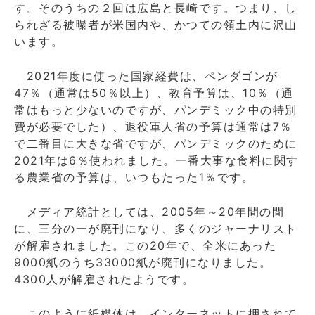
す。そのうちの２回は広島と長崎です。つまり、し
られざる被曝者が米国内や、かつての領土内に沢山
います。
2021年度に使った国家経費は、ペンダゴンが
47％（通常は50％以上）、教育予算は、10％（通
常はもっと少ないのですが、パンデミック中の特別
費が必要でした）、退役軍人省の予算は通常は7％
で二番目に大きな省ですが、パンデミックのために
2021年は6％使われました。一番大事な食料に関す
る農業省の予算は、いつもたった1％です。
メディア統計としては、2005年～20年間の間
に、三分の一が廃刊になり、多くのジャーナリスト
が解雇されました。この20年で、全米にあった
9000紙のうち33000紙が廃刊になりました。
4300人が解雇されたようです。
このように紙媒体は、インターネットに押されて