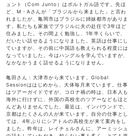
ュント（Com Junto）はポルトガル語です。先ほ
ど、M・Aさんが「ブラジルから来ました」と言わ
れましたが、亀岡市はブラジルに姉妹都市がありま
す。私たちも家族でブラジルに夫の赴任で3年ほど
住みました。その間よく勉強し、1年半くらいで、
だいたい話せるようになりました。英語は仕事にし
ていますが、その前に中国語も教えられる程度には
なっていました。今はハングルを学んでいますが、
なかなかうまく話せるようになりません。
亀田さん：大津市から来ています。Global
Sessionははじめから、大体毎月来ています。仕事
はツアーガイドですが、コロナ禍の時は、日本人も
海外に行けずに、外国の高校生のツアーなどもほと
んどありませんでした。最近は、インバウンドで、
京都はたくさんの人が来ています。自分の仕事とし
ては、4年ぶりにシアトルの高校生が来て案内をし
ました。昨年は、レイチェルさんに、アーミッシュ
の話をしていただき、知らない事も多く、とても楽