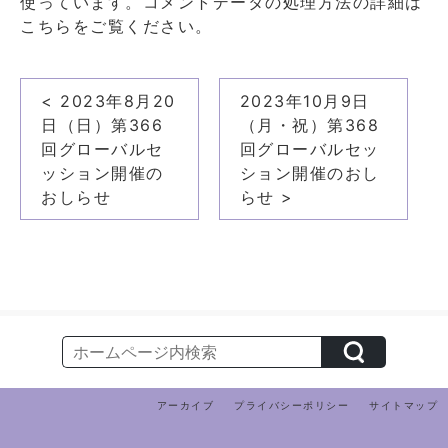
使っています。
コメントデータの処理方法の詳細は
こちらをご覧ください
。
投
< 2023年8月20
2023年10月9日
稿
日（日）第366
（月・祝）第368
ナ
回グローバルセ
回グローバルセッ
ッション開催の
ション開催のおし
ビ
おしらせ
らせ >
ゲ
ー
シ
ョ
ン
アーカイブ
プライバシーポリシー
サイトマップ