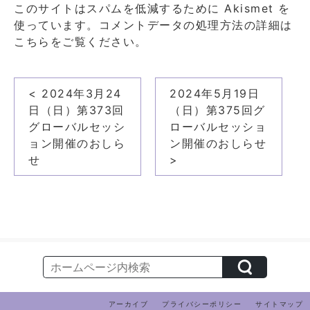
このサイトはスパムを低減するために Akismet を
使っています。
コメントデータの処理方法の詳細は
こちらをご覧ください
。
投
< 2024年3月24
2024年5月19日
稿
日（日）第373回
（日）第375回グ
ナ
グローバルセッシ
ローバルセッショ
ョン開催のおしら
ン開催のおしらせ
ビ
せ
>
ゲ
ー
シ
ョ
ン
アーカイブ
プライバシーポリシー
サイトマップ