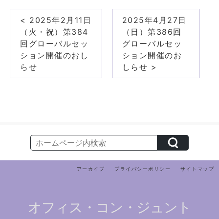
投
< 2025年2月11日
2025年4月27日
稿
（火・祝）第384
（日）第386回
ナ
回グローバルセッ
グローバルセッ
ション開催のおし
ション開催のお
ビ
らせ
しらせ >
ゲ
ー
シ
ョ
ン
アーカイブ
プライバシーポリシー
サイトマップ
オフィス・コン・ジュント