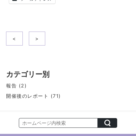
投
<
>
稿
ナ
ビ
ゲ
カテゴリー別
ー
報告
(2)
シ
開催後のレポート
(71)
ョ
ン