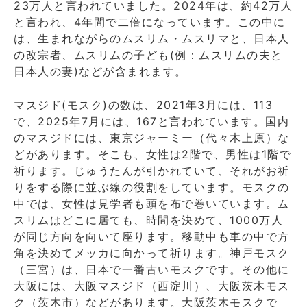
23万人と言われていました。2024年は、約42万人
と言われ、4年間で二倍になっています。この中に
は、生まれながらのムスリム・ムスリマと、日本人
の改宗者、ムスリムの子ども(例：ムスリムの夫と
日本人の妻)などが含まれます。
マスジド(モスク)の数は、2021年3月には、113
で、2025年7月には、167と言われています。国内
のマスジドには、東京ジャーミー（代々木上原）な
どがあります。そこも、女性は2階で、男性は1階で
祈ります。じゅうたんが引かれていて、それがお祈
りをする際に並ぶ線の役割をしています。モスクの
中では、女性は見学者も頭を布で巻いています。ム
スリムはどこに居ても、時間を決めて、1000万人
が同じ方向を向いて座ります。移動中も車の中で方
角を決めてメッカに向かって祈ります。神戸モスク
（三宮）は、日本で一番古いモスクです。その他に
大阪には、大阪マスジド（西淀川）、大阪茨木モス
ク（茨木市）などがあります。大阪茨木モスクで