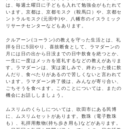
は、毎週土曜日に子どもも入れて勉強会がもたれて
います。京都は、京都モスク（鞍馬口）や、京都セ
ントラルモスク(元田中)や、八幡市のイスラミック
リサーチセンターなどもあります。
クルアーン(コーラン)の教えを守った生活とは、礼
拝を日に5回やり、喜捨断食として、ラマダーンの
月には日の出から日没までの日中飲食を絶つとか、
一生に一度はメッカを巡礼するなどの教えがありま
す。ラマダーンは、実は楽しみで、終わった後に飲
んだり、食べたりがあるので苦しくないと言われて
います。ラマダーン終了後は、みんなが寄り合い、
ごちそうを食べます。このことについては、またの
機会にお話ししましょう。
ムスリムのくらしについては、吹田市にある民博
に、ムスリムセットがあります。数珠（電子数珠
も）、礼拝用敷物(持ち歩き用も)などがあります。