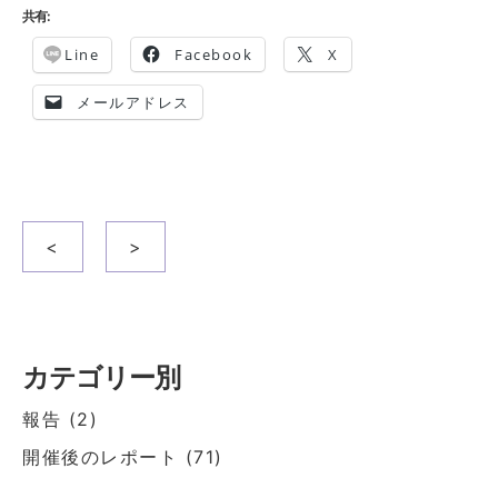
共有:
Line
Facebook
X
メールアドレス
投
<
>
稿
ナ
ビ
ゲ
カテゴリー別
ー
報告
(2)
シ
開催後のレポート
(71)
ョ