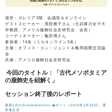
場所：ガレリア3階 会議室＆オンライン
ゲストスピーカー：濱田雅子さん（元武庫川女子大
学教授、アメリカ服飾社会史研究会 会長）
コーディネーター：亀田博さん
参加者：14名（うちオンライン3名）
主催：オフィス・コン・ジュント＆亀岡国際交流協
会
共催：アメリカ服飾社会史研究会
今回のタイトル：
「古代メソポタミア
の服飾史を紐解く」
セッション終了後のレポート
最新3月のGlobalSessionレ�ポート（2026年3月29日） 濱
田修正済