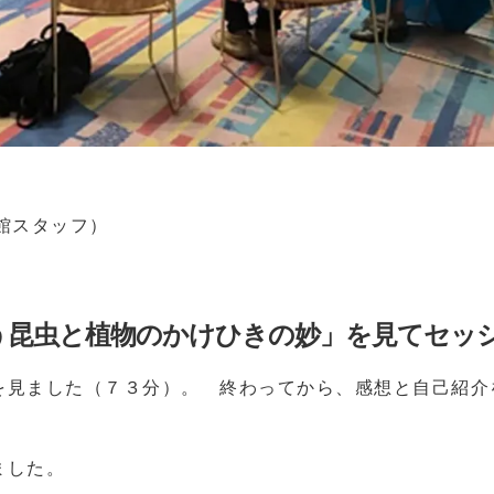
館スタッフ）
う昆虫と植物のかけひきの妙」を見てセッ
を見ました（７３分）。 終わってから、感想と自己紹介
ました。