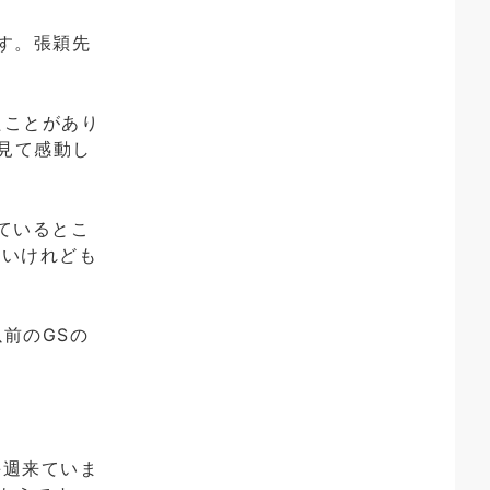
す。張穎先
たことがあり
見て感動し
ているとこ
ないけれども
前のGSの
毎週来ていま