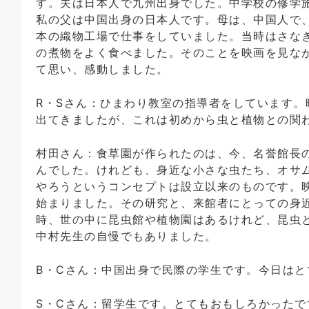
す。夫は日本人で九州出身でした。中学校の修学
私の父は中国出身の日本人です。母は、中国人で
本の織物工場で仕事をしていました。当時はさな
の煮物をよく食べました。そのことを映画を見な
て思い、感動しました。
R・Sさん：ひまわり教室の指導者をしています
出てきましたが、これは初めから虫と植物との関
村田さん：食草園が作られたのは、今、名誉館長の
んでした。けれども、身近な小さな虫たち、オサ
やろうというコンセプトは設立以来のものです。映
始まりました。その研究と、来館者にとっての身
時、世の中に昆虫館や植物園はあるけれど、昆虫
中村先生の自慢でもありました。
B・Cさん：中国出身で民際の学生です。今日は
S・Cさん：留学生です。とてもおもしろかった