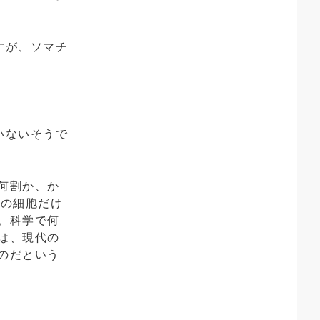
すが、ソマチ
いないそうで
何割か、か
分の細胞だけ
。科学で何
は、現代の
のだという