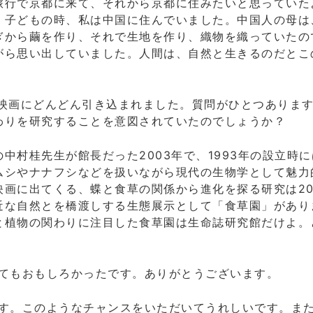
旅行で京都に来て、それから京都に住みたいと思っていた
、子どもの時、私は中国に住んでいました。中国人の母は
ぎから繭を作り、それで生地を作り、織物を織っていたの
がら思い出していました。人間は、自然と生きるのだとこ
。映画にどんどん引き込まれました。質問がひとつありま
わりを研究することを意図されていたのでしょうか？
中村桂先生が館長だった2003年で、1993年の設立時
ムシやナナフシなどを扱いながら現代の生物学として魅力
画に出てくる、蝶と食草の関係から進化を探る研究は20
近な自然とを橋渡しする生態展示として「食草園」があり
と植物の関わりに注目した食草園は生命誌研究館だけよ。
とてもおもしろかったです。ありがとうございます。
です。このようなチャンスをいただいてうれしいです。ま