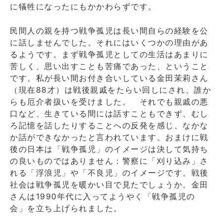
に犠牲になったにもかかわらずです。
民間人の親を持つ戦争孤児は長い間自らの経験を公
に話しませんでした。それにはいくつかの理由があ
るようです。まず戦争孤児としての生活はあまりに
苦しく、思い出すことも苦痛であった、ということ
です。私が長い間お付き合いしている金田茉莉さん
（現在88才）は戦後親戚をたらい回しにされ、誰か
らも厄介者扱いを受けました。 それでも親戚の悪
口など、生きている間には話すこともできず、むし
ろ記憶を話したりすることへの反発を感じ、なかな
か話ができなかったと言われています。おまけに戦
後の日本は「戦争孤児」のイメージは決して気持ち
の良いものではありません：警察に「刈り込み」さ
れる「浮浪児」や「不良児」のイメージです。戦後
社会は戦争孤児を暖かい目で見たでしょうか。金田
さんは1990年代に入ってようやく「戦争孤児の
会」を立ち上げられました。