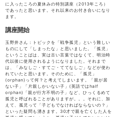
に入ったころの夏休みの特別講座（2013年ころ）
であったと思います。それ以来のお付き合いになり
ます。
講座開始
玉野井さん：トピックを「戦争孤児」という難しい
ものにして「しまったな」と思いました。「孤児」
ということばは、実は古い言葉ではなくて、明治時
代以後に使用されるようになりました。それまで
は、「みなしご・すてご・ててなしご」などが使わ
れていたと思います。そのために、「孤児」
(orphan)って何？と考えてしまいます。「親が居
ない子」「片親しかいない子」(英語ではhalf
orphan)「親が行方不明の子」など、ひっくるめて
孤児と呼ばれることがありますが。。。それに、加
えて、孤児って「子どもでなければならないの？」
といった疑問も湧きます。30才で親を亡くした人を