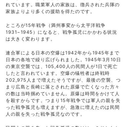
れています。職業軍人の家族は、徴兵された兵隊の
家族よりより多くの援助を得たのです。
ところが15年戦争（満州事変から太平洋戦争
1931−1945）になると、戦争孤児にかかわる状況
は大きく変わります。
連合軍による日本の空爆は1942年から1945年まで
日本の各地で繰り広げられました。1945年3月10日
の東京空襲では、105,400人の民間人が1日で死亡
したと言われています。空爆の犠牲者は終戦時
202,975人まで増えたそうですが、最後の空襲、つ
まり広島と長崎に落とされた原爆で亡くなった方々
の数は当時掴めていません。原爆は時間をかけて人
を殺すからです。つまり15年戦争では軍人の親を失
った戦争孤児も増えますが、急激に増えたのは民間
人の親を失った戦争孤児なのです。