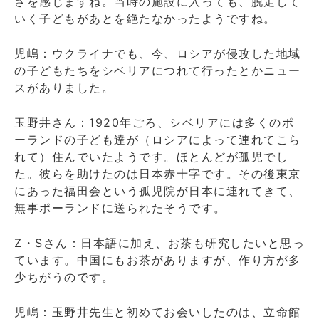
さを感じますね。当時の施設に入っても、脱走して
いく子どもがあとを絶たなかったようですね。
児嶋：ウクライナでも、今、ロシアが侵攻した地域
の子どもたちをシベリアにつれて行ったとかニュー
スがありました。
玉野井さん：1920年ごろ、シベリアには多くのポ
ーランドの子ども達が（ロシアによって連れてこら
れて）住んでいたようです。ほとんどが孤児でし
た。彼らを助けたのは日本赤十字です。その後東京
にあった福田会という孤児院が日本に連れてきて、
無事ポーランドに送られたそうです。
Z・Sさん：日本語に加え、お茶も研究したいと思っ
ています。中国にもお茶がありますが、作り方が多
少ちがうのです。
児嶋：玉野井先生と初めてお会いしたのは、立命館