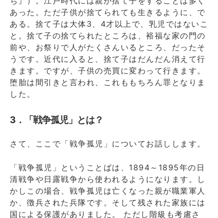
ち』）。江戸時代には親が捨て子をすることは多く
あった。ただ子供が捨てられても生きるように、で
ある。捨て子は大体3、4才以上で、乳児ではないこ
と。捨て子の捨てられたところは、裕福な家の門の
前や、お祭りで人がたくさんいるところ、だったそ
うです。近代に入ると、捨て子はだんだん消えて行
きます。ですが、子供の売買に変わって行きます。
堕胎は間引きと言われ、これももちろん罪となりま
した。
3．「戦争孤児」とは？
さて、ここで「戦争孤児」についてお話しします。
「戦争孤児」ということばは、1894～1895年の日
清戦争や日露戦争から使われるようになります。し
かしこの場合、戦争孤児は亡くなった親が職業軍人
か、徴兵された兵隊です。そして残された家族には
国による保護がありました。 ただし階級も考慮さ