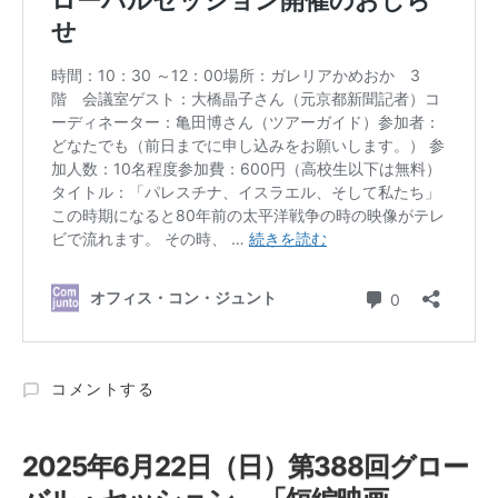
2025
コメントする
年
7
月
2025年6月22日（日）第388回グロー
27