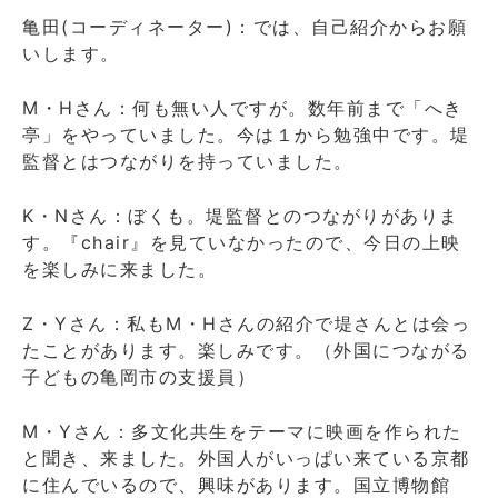
は？」
亀田(コーディネーター)：では、自己紹介からお願
に
いします。
M・Hさん：何も無い人ですが。数年前まで「へき
亭」をやっていました。今は１から勉強中です。堤
監督とはつながりを持っていました。
K・Nさん：ぼくも。堤監督とのつながりがありま
す。『chair』を見ていなかったので、今日の上映
を楽しみに来ました。
Z・Yさん：私もM・Hさんの紹介で堤さんとは会っ
たことがあります。楽しみです。（外国につながる
子どもの亀岡市の支援員）
M・Yさん：多文化共生をテーマに映画を作られた
と聞き、来ました。外国人がいっぱい来ている京都
に住んでいるので、興味があります。国立博物館