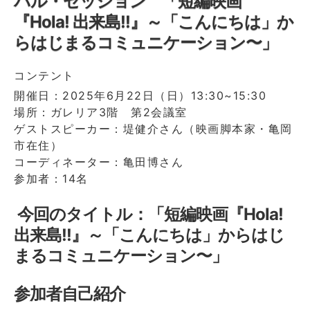
バル・セッション 「短編映画
日
『Hola! 出来島!!』～「こんにちは」か
（日）
第
らはじまるコミュニケーション〜」
389
回
コンテント
グ
ロ
開催日：2025年6月22日（日）13:30~15:30
ー
場所：ガレリア3階 第2会議室
バ
ゲストスピーカー：堤健介さん（映画脚本家・亀岡
ル・
市在住）
セ
コーディネーター：亀田博さん
ッ
参加者：14名
シ
ョ
ン
今回のタイトル：「短編映画『Hola!
「世
出来島!!』～「こんにちは」からはじ
界
を
まるコミュニケーション〜」
繋
げ
参加者自己紹介
る
に