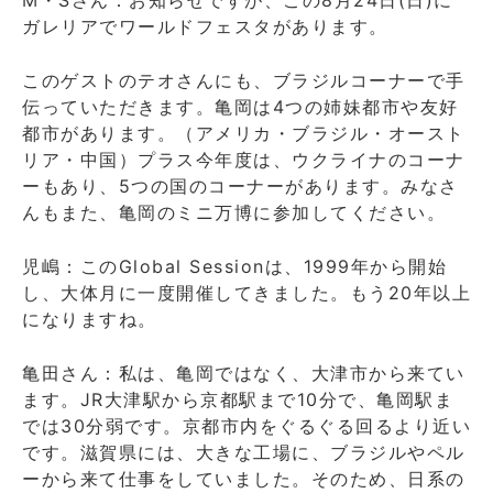
M・Sさん：お知らせですが、この8月24日(日)に
ガレリアでワールドフェスタがあります。
このゲストのテオさんにも、ブラジルコーナーで手
伝っていただきます。亀岡は4つの姉妹都市や友好
都市があります。（アメリカ・ブラジル・オースト
リア・中国）プラス今年度は、ウクライナのコーナ
ーもあり、5つの国のコーナーがあります。みなさ
んもまた、亀岡のミニ万博に参加してください。
児嶋：このGlobal Sessionは、1999年から開始
し、大体月に一度開催してきました。もう20年以上
になりますね。
亀田さん：私は、亀岡ではなく、大津市から来てい
ます。JR大津駅から京都駅まで10分で、亀岡駅ま
では30分弱です。京都市内をぐるぐる回るより近い
です。滋賀県には、大きな工場に、ブラジルやペル
ーから来て仕事をしていました。そのため、日系の