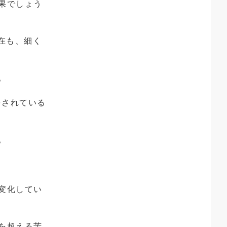
果でしょう
在も、細く
。
をされている
。
変化してい
を超える苦