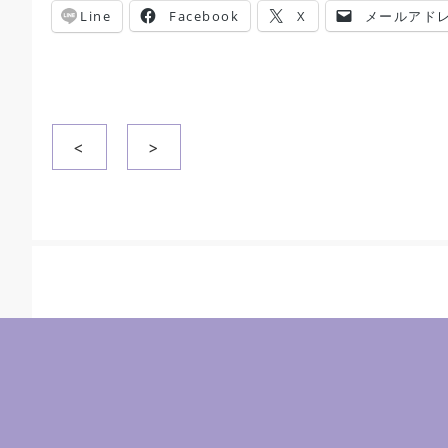
Line
Facebook
X
メールアド
投
<
>
稿
ナ
ビ
ゲ
ー
シ
ョ
ン